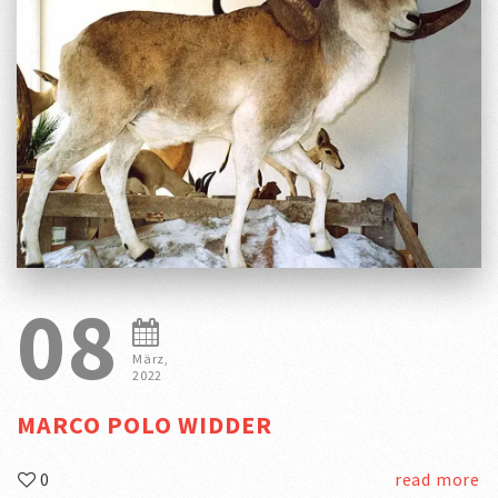
08
März,
2022
MARCO POLO WIDDER
0
read more