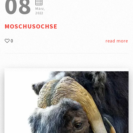
08
März,
2022
MOSCHUSOCHSE
0
read more