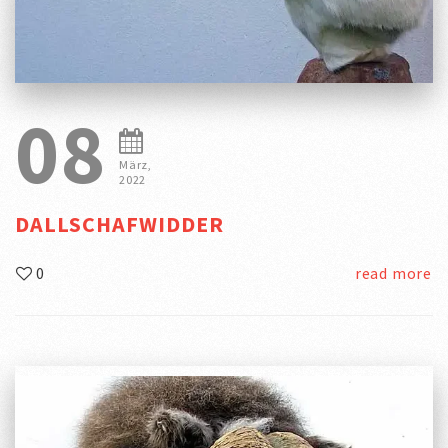
08
März,
2022
DALLSCHAFWIDDER
0
read more