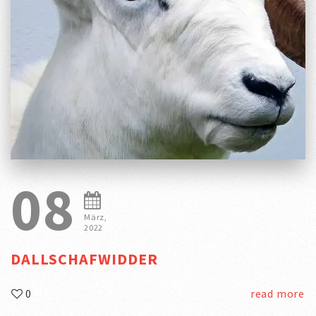
08
März,
2022
DALLSCHAFWIDDER
0
read more