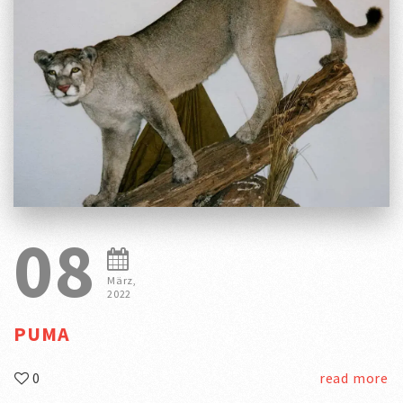
08
März,
2022
PUMA
0
read more